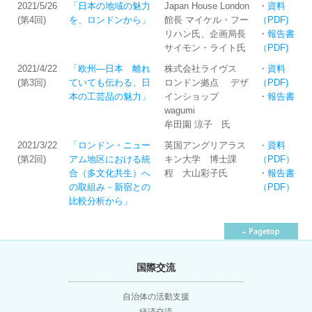
2021/5/26
「日本の地域の魅力
Japan House London
・
資料
(第4回)
を、ロンドンから」
館長 マイケル・フー
（PDF)
リハン氏、企画局長
・
報告書
サイモン・ライト氏
（PDF)
2021/4/22
「欧州―日本 離れ
株式会社ライヴス
・資料
(第3回)
ていても伝わる、日
ロンドン拠点 デザ
（PDF)
本の工芸品の魅力」
インショップ
・
報告書
wagumi
牟田園 涼子 氏
2021/3/22
「ロンドン・ニュー
英国アングリアラス
・資料
(第2回)
アム地区における統
キン大学 博士課
（PDF）
合（多文化共生）へ
程 大山彩子氏
・
報告書
の取組み－新宿との
（PDF）
比較分析から」
国際交流
自治体の活動支援