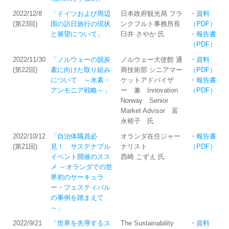
2022/12/8
「ドイツおよび周辺
日本政府観光局 フラ
・
資料
(第23回)
国の訪日旅行の現状
ンクフルト事務所長
（PDF）
と展望について」
臼井 さやか 氏
・
報告書
（PDF）
2022/11/30
「ノルウェーの脱炭
ノルウェー大使館 通
・
資料
(第22回)
素に向けた取り組み
商技術部 シニアマー
（PDF）
について ～水素・
ケットアドバイザ
・
報告書
アンモニア戦略～」
ー 兼 Innovation
（PDF）
Norway Senior
Market Advisor 富
永裕子 氏
2022/10/12
「自治体職員必
オランダ在住ジャー
・
報告書
(第21回)
見！ サステナブル
ナリスト
（PDF）
イベント開催のスス
西崎 こずえ 氏
メ ～オランダでの世
界初のサーキュラ
ー・フェスティバル
の事例を踏まえて
～」
2022/9/21
「世界を先導するス
The Sustainability
・
資料