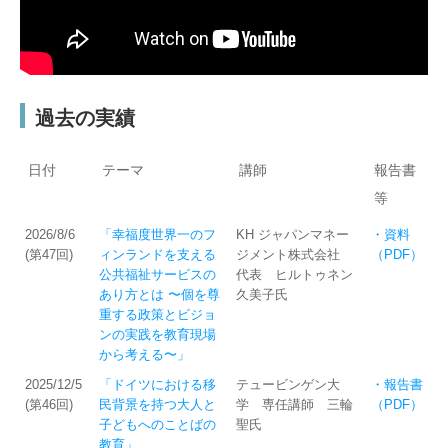
過去の実績
日付
テーマ
講師
報告書
等
2026/8/6
「幸福度世界一のフ
KH ジャパンマネー
・資料
(第47回)
ィンランドを支える
ジメント株式会社
（PDF）
公共福祉サービスの
代表 ヒルトゥネン
あり方とは 〜個を尊
久美子氏
重する政策とビジョ
ンの実践を教育現場
から考える〜」
2025/12/5
「ドイツにおける移
テュービンゲン大
・報告書
(第46回)
民背景を持つ大人と
学 専任講師 三輪
（PDF）
子どもへのことばの
聖氏
教育」