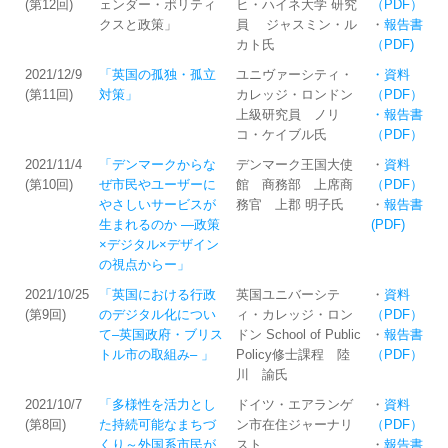
(第12回)
ェンダー・ポリティ
ヒ・ハイネ大学 研究
（PDF）
クスと政策」
員 ジャスミン・ル
・
報告書
カト氏
（PDF)
2021/12/9
「英国の孤独・孤立
ユニヴァーシティ・
・資料
(第11回)
対策」
カレッジ・ロンドン
（PDF）
上級研究員 ノリ
・報告書
コ・ケイブル氏
（PDF）
2021/11/4
「デンマークからな
デンマーク王国大使
・
資料
(第10回)
ぜ市民やユーザーに
館 商務部 上席商
（PDF）
やさしいサービスが
務官 上郡 明子氏
・
報告書
生まれるのか ―政策
(PDF)
×デジタル×デザイン
の視点からー」
2021/10/25
「英国における行政
英国ユニバーシテ
・
資料
(第9回)
のデジタル化につい
ィ・カレッジ・ロン
（PDF）
て–英国政府・ブリス
ドン School of Public
・
報告書
トル市の取組み– 」
Policy修士課程 陸
（PDF）
川 諭氏 ​
2021/10/7
「多様性を活力とし
ドイツ・エアランゲ
・
資料
(第8回)
た持続可能なまちづ
ン市在住ジャーナリ
（PDF）
くり～外国系市民が
スト
・
報告書