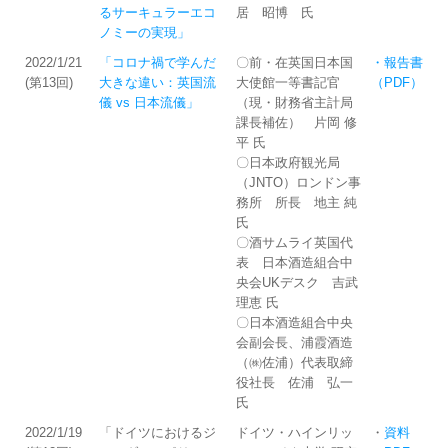
るサーキュラーエコ
居 昭博 氏
ノミーの実現」
2022/1/21
「コロナ禍で学んだ
〇前・在英国日本国
・報告書
(第13回)
大きな違い：英国流
大使館一等書記官
（PDF）
儀 vs 日本流儀」
（現・財務省主計局
課長補佐） 片岡 修
平 氏
〇日本政府観光局
（JNTO）ロンドン事
務所 所長 地主 純
氏
〇酒サムライ英国代
表 日本酒造組合中
央会UKデスク 吉武
理恵 氏
〇日本酒造組合中央
会副会長、浦霞酒造
（㈱佐浦）代表取締
役社長 佐浦 弘一
氏
2022/1/19
「ドイツにおけるジ
ドイツ・ハインリッ
・
資料