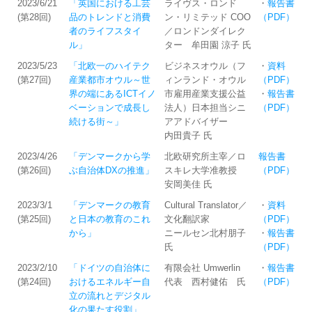
2023/6/21
「英国における工芸
ライヴス・ロンド
・
報告書
(第28回)
品のトレンドと消費
ン・リミテッド COO
（PDF）
者のライフスタイ
／ロンドンダイレク
ル」
ター 牟田園 涼子 氏
2023/5/23
「北欧一のハイテク
ビジネスオウル（フ
・
資料
(第27回)
産業都市オウル～世
ィンランド・オウル
（PDF）
界の端にあるICTイノ
市雇用産業支援公益
・
報告書
ベーションで成長し
法人）日本担当シニ
（PDF）
続ける街～」
アアドバイザー
内田貴子 氏
2023/4/26
「デンマークから学
北欧研究所主宰／ロ
報告書
(第26回)
ぶ自治体DXの推進」
スキレ大学准教授
（PDF）
安岡美佳 氏
2023/3/1
「デンマークの教育
Cultural Translator／
・
資料
(第25回)
と日本の教育のこれ
文化翻訳家
（PDF）
から」
ニールセン北村朋子
・
報告書
氏
（PDF）
2023/2/10
「ドイツの自治体に
有限会社 Umwerlin
・
報告書
(第24回)
おけるエネルギー自
代表 西村健佑 氏
（PDF）
立の流れとデジタル
化の果たす役割」