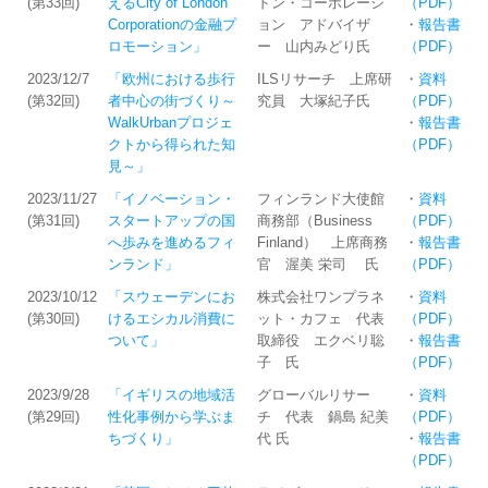
(第33回)
えるCity of London
ドン・コーポレーシ
（PDF）
Corporationの金融プ
ョン アドバイザ
・
報告書
ロモーション」
ー 山内みどり氏
（PDF）
2023/12/7
「欧州における歩行
ILSリサーチ 上席研
・
資料
(第32回)
者中心の街づくり～
究員 大塚紀子氏
（PDF）
WalkUrbanプロジェ
・
報告書
クトから得られた知
（PDF）
見～」
2023/11/27
「イノベーション・
フィンランド大使館
・
資料
(第31回)
スタートアップの国
商務部（Business
（PDF）
へ歩みを進めるフィ
Finland） 上席商務
・
報告書
ンランド」
官 渥美 栄司 氏
（PDF）
2023/10/12
「スウェーデンにお
株式会社ワンプラネ
・
資料
(第30回)
けるエシカル消費に
ット・カフェ 代表
（PDF）
ついて」
取締役 エクベリ聡
・
報告書
子 氏
（PDF）
2023/9/28
「イギリスの地域活
グローバルリサー
・
資料
(第29回)
性化事例から学ぶま
チ 代表 鍋島 紀美
（PDF）
ちづくり」
代 氏
・
報告書
（PDF）