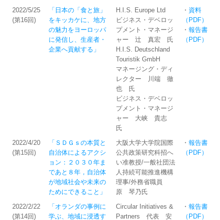
2022/5/25
「日本の「食と旅」
H.I.S. Europe Ltd
・
資料
(第16回)
をキッカケに、地方
ビジネス・デベロッ
（PDF）
の魅力をヨーロッパ
プメント・マネージ
・
報告書
に発信し、生産者・
ャー 辻 真宏 氏
（PDF）
企業へ貢献する」
H.I.S. Deutschland
Touristik GmbH
マネージング・ディ
レクター 川端 徹
也 氏
ビジネス・デベロッ
プメント・マネージ
ャー 大峡 貴志
氏
2022/4/20
「ＳＤＧｓの本質と
大阪大学大学院国際
・
報告書
(第15回)
自治体によるアクシ
公共政策研究科招へ
（PDF）
ョン：２０３０年ま
い准教授/一般社団法
であと８年，自治体
人持続可能推進機構
が地域社会や未来の
理事/外務省職員
ためにできること」
原 琴乃氏
2022/2/22
「オランダの事例に
Circular Initiatives &
・
報告書
(第14回)
学ぶ、地域に浸透す
Partners 代表 安
（PDF）