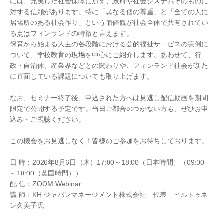
には、充実した社会保障に加え、政府や社会システムそのものに
対する信頼があります。特に「異なる個の尊重」と「全ての人に
居場所のある社会作り」という価値観が社会全体で共有されてい
る点はフィンランドの特徴と言えます。
保育から始まる人生の各段階における公的福祉サービスの実例に
ついて、学校教育の現場を中心にご紹介します。あわせて、行
政・自治体、産業界などとの関わりや、フィンランド社会が新た
に直面している課題についても取り上げます。
なお、セミナー終了後、申込された方へは見逃し配信動画を期間
限定で公開する予定です。当日ご都合のつかない方も、ぜひお申
込み・ご視聴ください。
この機会をお見逃しなく！皆様のご参加をお待ちしております。
日 時：2026年8月6日（木）17:00～18:00（日本時間）（09:00
～10:00（英国時間））
配 信：ZOOM Webinar
講 師：KH ジャパンマネージメント株式会社 代表 ヒルトゥネ
ン久美子氏