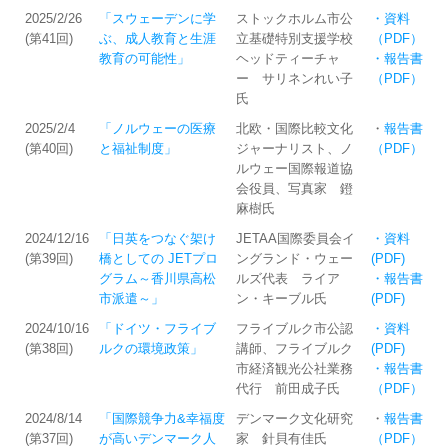
2025/2/26
「スウェーデンに学
ストックホルム市公
・資料
(第41回)
ぶ、成人教育と生涯
立基礎特別支援学校
（PDF）
教育の可能性」
ヘッドティーチャ
・報告書
ー サリネンれい子
（PDF）
氏
2025/2/4
「ノルウェーの医療
北欧・国際比較文化
・
報告書
(第40回)
と福祉制度」
ジャーナリスト、ノ
（PDF）
ルウェー国際報道協
会役員、写真家 鐙
麻樹氏
2024/12/16
「日英をつなぐ架け
JETAA国際委員会イ
・資料
(第39回)
橋としての JETプロ
ングランド・ウェー
(PDF)
グラム～香川県高松
ルズ代表 ライア
・報告書
市派遣～」
ン・キーブル氏
(PDF)
2024/10/16
「ドイツ・フライブ
フライブルク市公認
・資料
(第38回)
ルクの環境政策」
講師、フライブルク
(PDF)
市経済観光公社業務
・報告書
代行 前田成子氏
（PDF）
2024/8/14
「国際競争力&幸福度
デンマーク文化研究
・
報告書
(第37回)
が高いデンマーク人
家 針貝有佳氏
（PDF）