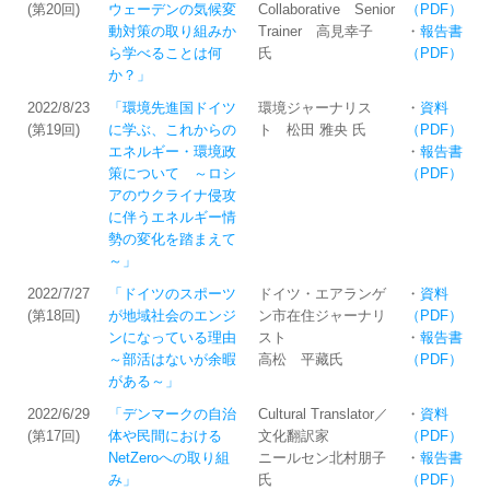
(第20回)
ウェーデンの気候変
Collaborative Senior
（PDF）
動対策の取り組みか
Trainer 高見幸子
・
報告書
ら学べることは何
氏
（PDF）
か？」
2022/8/23
「環境先進国ドイツ
環境ジャーナリス
・
資料
(第19回)
に学ぶ、これからの
ト 松田 雅央 氏
（PDF）
エネルギー・環境政
・
報告書
策について ～ロシ
（PDF）
アのウクライナ侵攻
に伴うエネルギー情
勢の変化を踏まえて
～」
2022/7/27
「ドイツのスポーツ
ドイツ・エアランゲ
・
資料
(第18回)
が地域社会のエンジ
ン市在住ジャーナリ
（PDF）
ンになっている理由
スト
・
報告書
～部活はないが余暇
高松 平藏氏 ​
（PDF）
がある～」
2022/6/29
「デンマークの自治
Cultural Translator／
・
資料
(第17回)
体や民間における
文化翻訳家
（PDF）
NetZeroへの取り組
ニールセン北村朋子
・
報告書
み」
氏
（PDF）