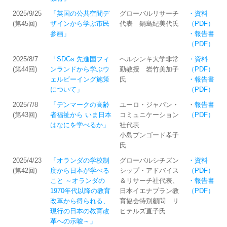
2025/9/25
「英国の公共空間デ
グローバルリサーチ
・資料
(第45回)
ザインから学ぶ市民
代表 鍋島紀美代氏
（PDF）
参画」
・報告書
（PDF）
2025/8/7
「SDGs 先進国フィ
ヘルシンキ大学非常
・資料
(第44回)
ンランドから学ぶウ
勤教授 岩竹美加子
（PDF）
ェルビーイング施策
氏
・報告書
について」
（PDF）
2025/7/8
「デンマークの高齢
ユーロ・ジャパン・
・
報告書
(第43回)
者福祉から いま日本
コミュニケーション
（PDF）
はなにを学べるか」
社代表
小島ブンゴード孝子
氏
2025/4/23
「オランダの学校制
グローバルシチズン
・資料
(第42回)
度から日本が学べる
シップ・アドバイス
（PDF）
こと ～オランダの
＆リサーチ社代表、
・報告書
1970年代以降の教育
日本イエナプラン教
（PDF）
改革から得られる、
育協会特別顧問 リ
現行の日本の教育改
ヒテルズ直子氏
革への示唆～」