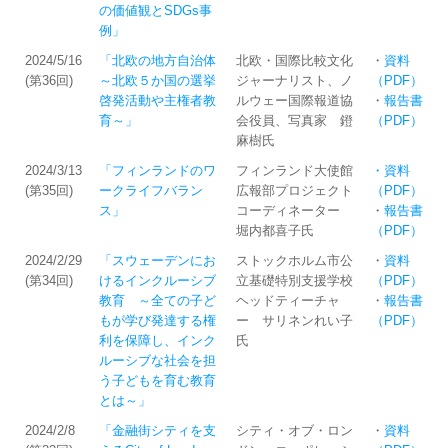
の価値観とSDGs事
例」
2024/5/16
「北欧の地方自治体
北欧・国際比較文化
・
資料
(第36回)
～北欧５か国の選挙
ジャーナリスト、ノ
（PDF）
啓発活動や主権者教
ルウェー国際報道協
・
報告書
育～」
会役員、写真家 鐙
（PDF）
麻樹氏
2024/3/13
「フィンランドのワ
フィンランド大使館
・資料
(第35回)
ークライフバラン
広報部プロジェクト
（PDF）
ス」
コーディネーター
・
報告書
堀内都喜子氏
（PDF）
2024/2/29
「スウェーデンにお
ストックホルム市公
・
資料
(第34回)
けるインクルーシブ
立基礎特別支援学校
（PDF）
教育 ～全ての子ど
ヘッドティーチャ
・
報告書
もが学び発達する権
ー サリネンれい子
（PDF）
利を保障し、インク
氏
ルーシブな社会を担
う子どもを育む教育
とは～」
2024/2/8
「金融街シティを支
シティ・オブ・ロン
・
資料