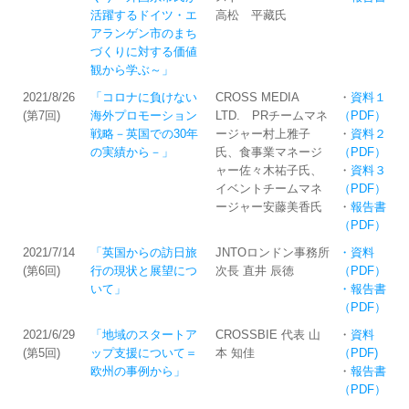
活躍するドイツ・エ
高松 平藏氏 ​
アランゲン市のまち
づくりに対する価値
観から学ぶ～」
2021/8/26
「コロナに負けない
CROSS MEDIA
・
資料１
(第7回)
海外プロモーション
LTD. PRチームマネ
（PDF）
戦略－英国での30年
ージャー村上雅子
・
資料２
の実績から－」
氏、食事業マネージ
（PDF）
ャー佐々木祐子氏、
・
資料３
イベントチームマネ
（PDF）
ージャー安藤美香氏
・
報告書
（PDF）
2021/7/14
「英国からの訪日旅
JNTOロンドン事務所
・資料
(第6回)
行の現状と展望につ
次長 直井 辰徳
（PDF）
いて」
・報告書
（PDF）
2021/6/29
「地域のスタートア
CROSSBIE 代表 山
・
資料
(第5回)
ップ支援について＝
本 知佳
（PDF)
欧州の事例から」
・
報告書
（PDF）