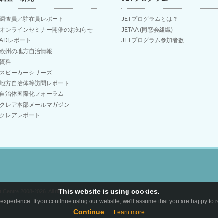
調査員／駐在員レポート
JETプログラムとは？
オンラインセミナー開催のお知らせ
JETAA (同窓会組織)
ADレポート
JETプログラム参加者数
欧州の地方自治情報
資料
スピーカーシリーズ
地方自治体等訪問レポート
自治体国際化フォーラム
クレア本部メールマガジン
クレアレポート
This website is using cookies.
Centre 2008-2026. All rights reserved.
experience. If you continue using our website, we'll assume that you are happy to re
Continue
Learn more