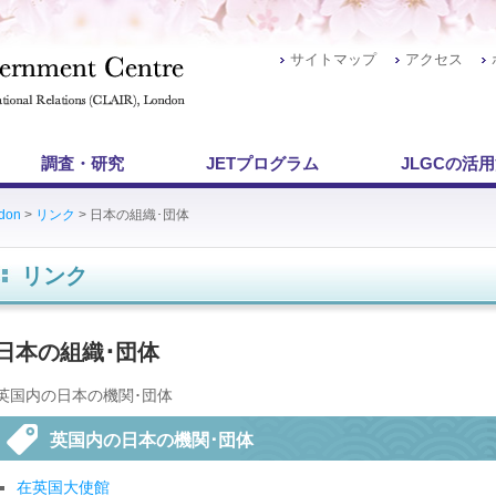
サイトマップ
アクセス
調査・研究
JETプログラム
JLGCの活
ndon
>
リンク
> 日本の組織･団体
リンク
日本の組織･団体
英国内の日本の機関･団体
英国内の日本の機関･団体
在英国大使館