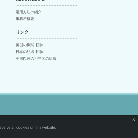
活用方法の紹介
事務所概要
リンク
英国の機関･団体
日本の組織･団体
英国以外の担当国の情報
x
ceive all cookies on this website.