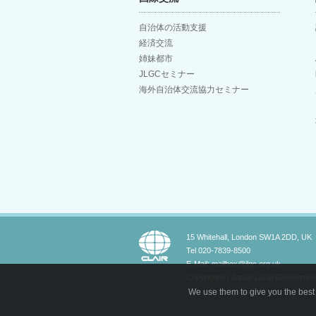
自治体の活動支援
経済交流
姉妹都市
JLGCセミナー
海外自治体交流協力セミナー
15 Whitehall, London SW1A 2DD, UK
Tel 020-7839-8500
E-Mail: mailbox@jlgc.org.uk
Copyright(c) Japan Local Government 
We use them to give you the best 