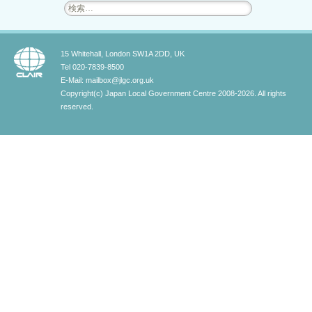
検
索:
15 Whitehall, London SW1A 2DD, UK
Tel 020-7839-8500
E-Mail: mailbox@jlgc.org.uk
Copyright(c) Japan Local Government Centre 2008-2026. All rights
reserved.