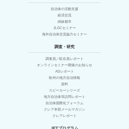
ナ
自治体の活動支援
経済交流
ビ
姉妹都市
JLGCセミナー
ゲ
海外自治体交流協力セミナー
調査・研究
ー
調査員／駐在員レポート
シ
オンラインセミナー開催のお知らせ
ADレポート
ョ
欧州の地方自治情報
資料
スピーカーシリーズ
ン
地方自治体等訪問レポート
自治体国際化フォーラム
クレア本部メールマガジン
クレアレポート
JETプログラム