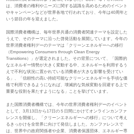
は、消費者の権利やニーズに関する認識を高めるためのイベント
やキャンペーンなどが世界各地で行われており、今年は40周年と
いう節目の年を迎えました。
国際消費者機構は、毎年世界共通の消費者関連テーマを設定した
うえで、そのテーマに沿った啓発活動を展開しています。今年の
世界消費者権利デーのテーマは「クリーンエネルギーへの移行
（Empowering Consumers through Clean Energy
Transitions）」が選定されました。その背景について、「国際的
なエネルギー情勢が大きく変動する中、エネルギーを利用するう
えで不利な状況に置かれている消費者が大きな影響を受けてい
る」、「信頼性の高い持続可能なクリーンエネルギーを手頃な価
格で利用できるようになれば、壊滅的な気候変動を回避する上で
重要な役割を果たすようになる」ことを挙げています。
また国際消費者機構では、今年の世界消費者権利デーのイベント
として、3月13日から17日の５日間にかけてオンラインカンファ
レンスを開催し、「クリーンエネルギーへの移行」について考え
るきっかけを全世界に向けて発信しました。カンファレンスで
は、世界中の政府関係者や企業、消費者保護団体、エネルギー専