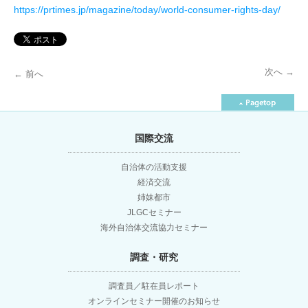
https://prtimes.jp/magazine/today/world-consumer-rights-day/
次へ
→
←
前へ
投
稿
国際交流
ナ
自治体の活動支援
経済交流
ビ
姉妹都市
JLGCセミナー
ゲ
海外自治体交流協力セミナー
調査・研究
ー
調査員／駐在員レポート
シ
オンラインセミナー開催のお知らせ