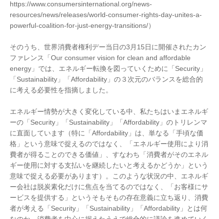
https://www.consumersinternational.org/news-
resources/news/releases/world-consumer-rights-day-unites-a-
powerful-coalition-for-just-energy-transitions/）
そのうち、世界消費者権利デー当日の3月15日に開催されたカン
ファレンス「Our consumer vision for clean and affordable
energy」では、エネルギー転換を図っていくために「Security」
「Sustainability」「Affordability」の３次元のバランスを総合的
に考える必要性を指摘しました。
エネルギー情勢が大きく変化している中、私たちはいまエネルギ
ーの「Security」「Sustainability」「Affordability」のトリレンマ
に直面しています（特に「Affordability」は、単なる「手頃な価
格」という意味で捉えるのではなく、「エネルギー使用により消
費者が得ることのできる価値」、すなわち「消費者がそのエネル
ギー使用に対する支払いを継続したいと考えるかどうか」という
意味で捉える必要があります）。このような状況の中、エネルギ
ー会社は脱炭素化だけに焦点を当てるのではなく、「お客様にサ
ービスを提供する」というそもそもの存在意義に立ち返り、消費
者が考える「Security」「Sustainability」「Affordability」とは何
なのか、消費者を中心に据えたうえで総合的に議論を進めていく