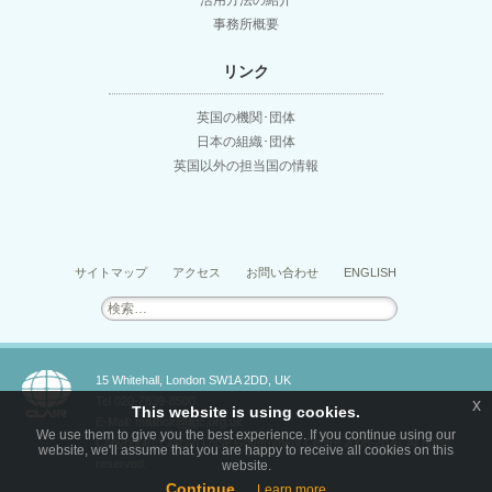
活用方法の紹介
事務所概要
リンク
英国の機関･団体
日本の組織･団体
英国以外の担当国の情報
サイトマップ
アクセス
お問い合わせ
ENGLISH
検
索:
15 Whitehall, London SW1A 2DD, UK
Tel 020-7839-8500
x
This website is using cookies.
E-Mail: mailbox@jlgc.org.uk
We use them to give you the best experience. If you continue using our
Copyright(c) Japan Local Government Centre 2008-2026. All rights
website, we'll assume that you are happy to receive all cookies on this
reserved.
website.
Continue
Learn more