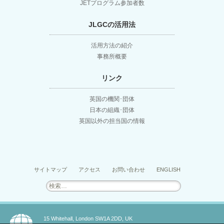
JETプログラム参加者数
JLGCの活用法
活用方法の紹介
事務所概要
リンク
英国の機関･団体
日本の組織･団体
英国以外の担当国の情報
サイトマップ
アクセス
お問い合わせ
ENGLISH
検
索:
15 Whitehall, London SW1A 2DD, UK