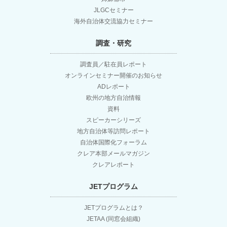
JLGCセミナー
ゲ
海外自治体交流協力セミナー
調査・研究
ー
調査員／駐在員レポート
シ
オンラインセミナー開催のお知らせ
ADレポート
ョ
欧州の地方自治情報
資料
スピーカーシリーズ
ン
地方自治体等訪問レポート
自治体国際化フォーラム
クレア本部メールマガジン
クレアレポート
JETプログラム
JETプログラムとは？
JETAA (同窓会組織)