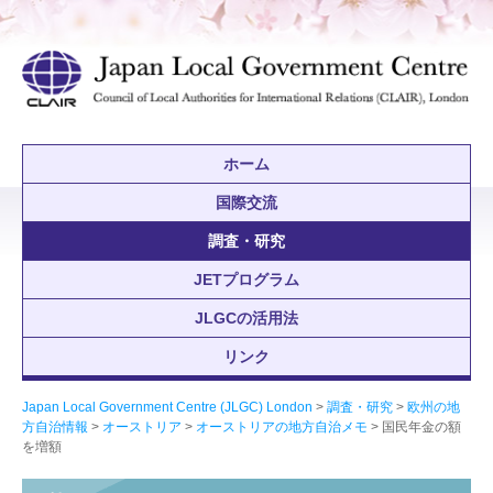
ホーム
国際交流
調査・研究
JETプログラム
JLGCの活用法
リンク
Japan Local Government Centre (JLGC) London
>
調査・研究
>
欧州の地
方自治情報
>
オーストリア
>
オーストリアの地方自治メモ
> 国民年金の額
を増額