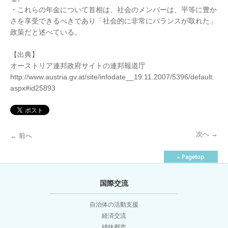
・これらの年金について首相は、社会のメンバーは、平等に豊か
さを享受できるべきであり「社会的に非常にバランスが取れた」
政策だと述べている。
【出典】
オーストリア連邦政府サイトの連邦報道庁
http://www.austria.gv.at/site/infodate__19.11.2007/5396/default.
aspx#id25893
次へ
→
←
前へ
投
稿
国際交流
ナ
自治体の活動支援
経済交流
ビ
姉妹都市