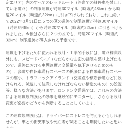
定エリア）内のすべてのレッドルート（路肩での駐停車を禁止し
ている道路）の制限速度が時速30マイル（時速約48km）から時
速20マイル（時速約32km）に引き下げられており、これに続い
て2022年3月31日に５つの区の道路で制限速度が時速30マイル
（時速約48km）から時速20マイル（時速約32km）に引き下げら
れました。今後はさらに２つの区でも、時速20マイル（時速約
32km）制限道路が導入される予定です。
速度を下げるために使われる設計・工学的手段には、道路標識以
外にも、スピードバンプ（なだらかな曲面の舗装を盛り上げたも
ので、道路における車両速度と交通量を低下させるためのも
の）、歩道や自転車通行スペースの拡張による自動車通行スペー
スの縮小、トラフィックアイランド（交差点や横断歩道などに設
けられる、減速して注意しなければならない構造のもの）の設置
等、様々な方法があります。ロンドン交通局では、これらの方法
による速度規制強化の効果を継続的にモニターし、さらなる設計
変更が必要かどうかを判断することとしています。
この速度規制強化は、ドライバーにストレスを与えるかもしれま
せんが、車との衝突事故や死亡者が減ることを期待したいと思い