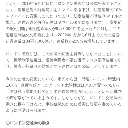
しかし、2019年5月14日に、ロンドン警視庁は公式発表すること
なく、速度超過の許容範囲を１マイル引き下げ、法定速度の10％
＋２マイルに変更しました（つまり、法定速度が時速70マイルの
場合、速度超過の許容範囲は９マイルまでになります）。変更前
の6か月間は速度超過違反が9万7,000件であったのに対し、この
速度規制強化の影響により、2022年1月から6月までの間の速度
超過違反は34万7,000件と、違反数が259％も増加しています。
ロンドン警視庁は、この公差の変更を発表しなかったことについ
て「掲示制限速度は、道路利用者が常に遵守すべき最高速度であ
り、警察が取締りの対象とする速度とは無関係」としています。
今回の公差の変更について、市民からは「時速1マイル（時速約
1.6km）速度を落としたとしても危険性はほとんど変わらない」
「国は税収増加を目的として速度規制を強化した」といった批判
の声が挙がっているようです。しかしながら、ロンドン交通局の
動きに目を向けると、事故低減のために着実に対応を進めている
ように見受けられます。
〇ロンドン交通局の動き