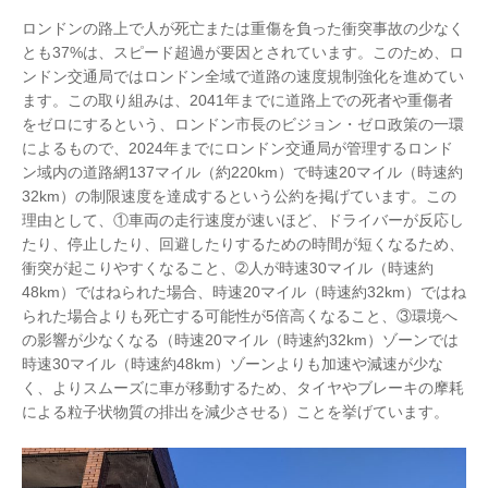
ロンドンの路上で人が死亡または重傷を負った衝突事故の少なく
とも37%は、スピード超過が要因とされています。このため、ロ
ンドン交通局ではロンドン全域で道路の速度規制強化を進めてい
ます。この取り組みは、2041年までに道路上での死者や重傷者
をゼロにするという、ロンドン市長のビジョン・ゼロ政策の一環
によるもので、2024年までにロンドン交通局が管理するロンド
ン域内の道路網137マイル（約220km）で時速20マイル（時速約
32km）の制限速度を達成するという公約を掲げています。この
理由として、①車両の走行速度が速いほど、ドライバーが反応し
たり、停止したり、回避したりするための時間が短くなるため、
衝突が起こりやすくなること、➁人が時速30マイル（時速約
48km）ではねられた場合、時速20マイル（時速約32km）ではね
られた場合よりも死亡する可能性が5倍高くなること、③環境へ
の影響が少なくなる（時速20マイル（時速約32km）ゾーンでは
時速30マイル（時速約48km）ゾーンよりも加速や減速が少な
く、よりスムーズに車が移動するため、タイヤやブレーキの摩耗
による粒子状物質の排出を減少させる）ことを挙げています。