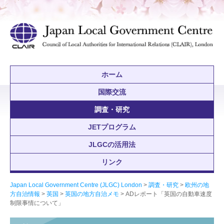
ホーム
国際交流
調査・研究
JETプログラム
JLGCの活用法
リンク
Japan Local Government Centre (JLGC) London
>
調査・研究
>
欧州の地
方自治情報
>
英国
>
英国の地方自治メモ
> ADレポート「英国の自動車速度
制限事情について」