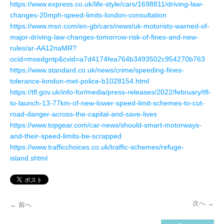
https://www.express.co.uk/life-style/cars/1698811/driving-law-
changes-20mph-speed-limits-london-consultation
https://www.msn.com/en-gb/cars/news/uk-motorists-warned-of-
major-driving-law-changes-tomorrow-risk-of-fines-and-new-
rules/ar-AA12naMR?
ocid=msedgntp&cvid=a7d4174fea764b3493502c954270b763
https://www.standard.co.uk/news/crime/speeding-fines-
tolerance-london-met-police-b1028154.html
https://tfl.gov.uk/info-for/media/press-releases/2022/february/tfl-
to-launch-13-77km-of-new-lower-speed-limit-schemes-to-cut-
road-danger-across-the-capital-and-save-lives
https://www.topgear.com/car-news/should-smart-motorways-
and-their-speed-limits-be-scrapped
https://www.trafficchoices.co.uk/traffic-schemes/refuge-
island.shtml
次へ
→
←
前へ
投