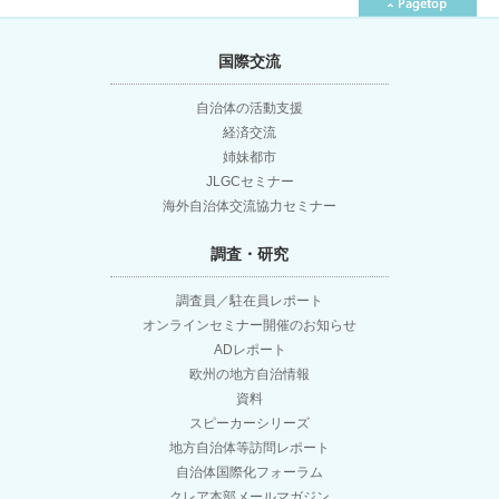
稿
国際交流
ナ
自治体の活動支援
経済交流
ビ
姉妹都市
JLGCセミナー
ゲ
海外自治体交流協力セミナー
調査・研究
ー
調査員／駐在員レポート
シ
オンラインセミナー開催のお知らせ
ADレポート
ョ
欧州の地方自治情報
資料
スピーカーシリーズ
ン
地方自治体等訪問レポート
自治体国際化フォーラム
クレア本部メールマガジン