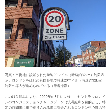
写真：市街地に設置された時速20マイル（時速約32km）制限表
示。ロンドンをはじめ英国各地で時速20マイル（時速約32km）
制限の導入が進められている（筆者撮影）
この取り組みにより、2020年の3月には既に、セントラルロンド
ンのコンジェスチョンチャージゾーン（渋滞緩和を目的とし、特
定の時間帯に車で乗り入れる際に課金されるロンドン中心部の特