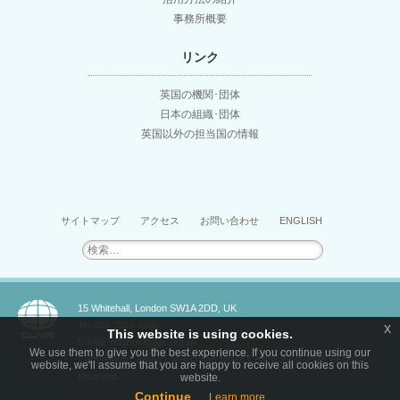
事務所概要
リンク
英国の機関･団体
日本の組織･団体
英国以外の担当国の情報
サイトマップ
アクセス
お問い合わせ
ENGLISH
検
索:
15 Whitehall, London SW1A 2DD, UK
Tel 020-7839-8500
x
This website is using cookies.
E-Mail: mailbox@jlgc.org.uk
We use them to give you the best experience. If you continue using our
Copyright(c) Japan Local Government Centre 2008-2026. All rights
website, we'll assume that you are happy to receive all cookies on this
reserved.
website.
Continue
Learn more