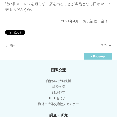
近い将来、レジを通らずに店を出ることが当然となる日がやって
来るのだろうか。
（2021年4月 所長補佐 金子）
次へ
→
←
前へ
投
稿
国際交流
ナ
自治体の活動支援
経済交流
ビ
姉妹都市
JLGCセミナー
ゲ
海外自治体交流協力セミナー
調査・研究