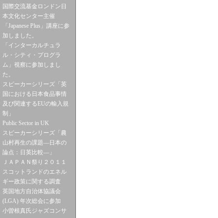
国際交流基金ロンドン日
本文化センター主催
「Japanese Plus」講座に参
加しました。
「インターカルチュラ
ル・シティ・プログラ
ム」視察に参加しまし
た。
スピーカーシリーズ「英
国における日本食品事情
及び関連するEUの輸入規
制」
Public Sector in UK
スピーカーシリーズ「農
山村再生の課題―日本の
論点：日英比較―」
ＪＡＰＡＮ祭り２０１１
スコットランドのエネル
ギー政策に関する調査
英国地方自治体協議会
(LGA) 年次総会に参加
小曽根真氏ジャズコンサ