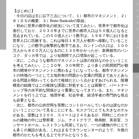
【はじめに】
・今日の話は主に以下三点について。１）都市のマネジメント、２）
ＢＩＤＳの概要、３）Better Banksideの取組。
・初めに世界の都市化の状況について見てみたい。世界中で都市化は
進行しており、２０３０年までに世界の都市人口は５０億人になると
見込まれている。この５０億人という数字は、１９８７年における全
世界人口に匹敵する。これは毎日１８万人が都市へ移動していること
になり、この数字は衝撃的な数字である。ロンドンの人口は、１００
万人から８００万人になるのに１３０年かかったが、新興都市のバン
コク、ダッカ等では、より短期間で人口増加が起こっている。
・次に、このような都市のマネジメントは誰の役目なのかということ
を考えてみたい。ここ２０年、３０年間で、より多くの民間部門が都
市の開発やマネジメントに携わるようになっている。都市マネジメン
トの特徴の一つとして土地所有の問題から交通の問題までありとあら
ゆる問題が関わってくるので複雑だという点がまずあげられる。階層
構造の組織ではこの複雑な課題に対処することは困難で、パートナー
シップ等の水平的な関係がより重要になってきている。また、マネジ
メントを行う上では、地理学者、社会学者、経済学者の専門的な視点
も必要となる。
・次に、都市の公的空間を実際にコントロールしているのは誰なのか
ということについて見ることにする。モスクワにとても大きなホテル
がある。室数は３２００、スイートは２４５あるが、同時にこのホテ
ルの建物の中には警察署、ジム、ナイトクラブ、映画館、美容室、コ
ンサートホール、レストランも同居しており、一つの建物の中にとて
も多くの施設がある。これはまるでタウンセンターのようで、今後の
都市のかたちを考える上でモデルとなりうる。