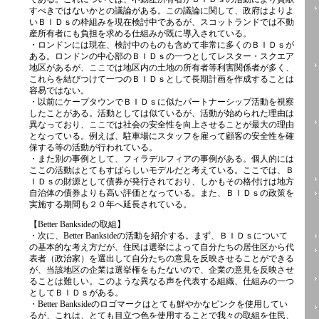
すべきではないかとの議論がある。この議論に関して、政府はよりよ
いＢＩＤｓの枠組みを現在検討中であるが、スコットランドでは不動
産所有者にも負担を求める仕組みが既に導入されている。
・ロンドンには現在、検討中のものも含めて非常に多くのＢＩＤｓが
ある。ロンドンの中心部のＢＩＤｓの一つとしてレスター・スクエア
地区があるが、ここでは地区内の土地の所有者等利害関係者が多く、
これらを結びつけて一つのＢＩＤｓとして長期計画を作成することは
容易ではない。
・以前にケープタウンでＢＩＤｓに似たパートナーシップ活動を視察
したことがある。活動としては似ているが、活動が始められた理由は
異なっており、ここでは社会の安全性を向上させることが最大の理由
となっている。例えば、駐車場にスタッフを雇って顧客の安全性を確
保する等の活動が行われている。
・また別の事例として、フィラデルフィアの事例がある。個人的には
ここの活動はとてもすばらしいモデルだと考えている。ここでは、Ｂ
ＩＤｓの財源として債券が発行されており、しかもその格付けは地方
自治体の債券よりも高い評価となっている。また、ＢＩＤｓの政策を
実施する期間も２０年へ延長されている。
【Better Banksideの取組】
・次に、Better Banksideの活動を紹介する。まず、ＢＩＤｓについて
の基本的な考え方だが、住民は選挙によって自分たちの居住区から代
表者（政治家）を選出して自分たちの意見を反映させることができる
が、当該地区の企業は選挙権をもたないので、企業の意見を反映させ
ることは難しい。このような異なる声を代表する組織、仕組みの一つ
としてＢＩＤｓがある。
・Better Banksideのロゴマークはとても鮮やかなピンクを使用してい
るが、これは、とても目立つ色を使用することで我々の取組を住民、