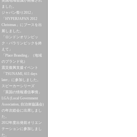
英国地域会議が開催され
ました。
ジャパン祭り2012」
「HYPERJAPAN 2012
Christmas」にブースを出
展しました。
「ロンドンオリンピッ
ク・パラリンピックを終
えて」
「Place Branding」（地域
のブランド化）
震災復興支援イベント
「TSUNAMI, 611 days
later」に参加しました。
スピーカーシリーズ
「英国の情報通信事情」
LGA (Local Government
Association, 自治体協議会)
の年次総会に出席しまし
た。
2012年度出発前オリエン
テーションに参加しまし
た。