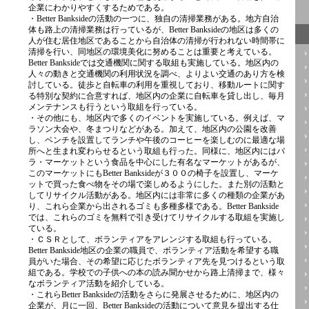
企業にわかりやすくするためである。
・Better Banksideの活動の一つに、独自の清掃業務がある。地方自治
体も路上の清掃業務は行っているが、Better Banksideの地区は多くの
人が住む居住地区であることから自治体の清掃が行われない時間帯に
清掃を行い、同地区の環境美化に努めることは重要と考えている。
Better Banksideでは交通機関に関する取組も実施している。地区内の
人々の動きと交通機関の利用状況を調べ、よりよい交通のあり方を検
討している。徒歩と自転車の利用を重視しており、移動ルートに関す
る特別な契約に合意すれば、地区内の企業に自転車を貸し出し、毎月
メンテナンスも行うという取組を行っている。
・その他にも、地区内で多くのイベントを実施している。例えば、マ
ラソン大会や、冬まつりなどがある。加えて、地区内の公園を改善
し、ベンチを設置してランチや午後のコーヒーを楽しむのに最適な場
所へと生まれ変わらせるという取組も行った。同様に、地区内にはバ
ラ・マーケットという食品を中心にした有名なマーケットがあるが、
このマーケットにもBetter Banksideが３００の椅子を設置し、マーケ
ットで買った食べ物をその場で楽しめるようにした。また別の活動と
してリサイクル活動がある。地区内には非常に多くの種類の企業があ
り、これら企業から出されるゴミも多種多様である。Better Bankside
では、これらのゴミを無料で引き受けてリサイクルする取組を実施し
ている。
・ＣＳＲとして、ボランティアをアレンジする取組も行っている。
Better Bankside地区の企業の職員で、ボランティア活動を希望する職
員がいた場合、その希望に応じたボランティア先を見つけるという取
組である。学校での子供への本の読み聞かせから路上清掃まで、様々
なボランティア活動を紹介している。
・これらBetter Banksideの活動をさらに発展させるために、地区内の
企業が、月に一回、Better Banksideの活動について意見を提出する仕