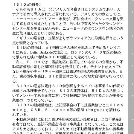
【ＢＩＤsの概要】
・そもそもＢＩDsは、北アメリカで考案されたシステムであり、カ
ナダで初めて導入されたと言われている。アメリカでの例としては、
ニューヨークのジュリアーニ市長が、石油会社のエクソンの支援を受
けて窓を取り替えたりすることで、汚い駅で有名だったグラウンド・
センター駅を生まれ変わらせ、ニューヨークのダウンタウン地区の再
生に取り組んだという例がある。
・イギリスの場合は、企業がよりボランティア的に取組を行うという
点が特徴となっている。
・ＢＩDsの特徴は、まず明確にその地区を地図上で決めるというこ
とにある。Better Banksideの場合は、ロンドンのサザーク地区の極め
て限られた狭い地域をＢＩDs地区として定めている。
・次に、ＢＩＤｓでは、当該地区に位置している全ての企業から、不
動産評価額に応じたBID特別税を徴収している。テナントが入ってい
ない不動産やチャリティー団体にはBID特別税の軽減措置がある。ま
た、税の徴収事務は、ＢＩＤ運営体に代わって地方自治体が行ってい
る。
・ＢＩＤｓの意思決定はＢＩＤ特別税を支払っている事業主の代表で
構成される理事会でなされ、ＢＩＤの運営体は、ＢＩＤｓの活動につ
いてメンバーである企業に対して積極的に情報提供することが主要な
業務の一つとなっている。
・ＢＩＤｓの組織構造は、上記理事会の下に担当業務ごとにＣｌｅａ
ｎｉｎｇ、ＣＳＲ、Ｆｉｎａｎｃｅ等の部局（thin group）が設けら
れている。
・不動産評価額に応じたBID特別税の支払い義務者は、当該不動産所
有者ではなく、当該不動産占有者（事業主）となっている。この点は
アメリカと異なっており、アメリカでは不動産所有者が支払い義務者
である。これについては、不動産所有者がＢＩＤｓの活動により貢献