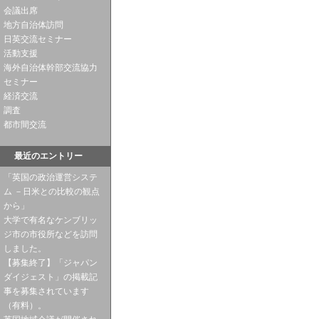
会議出席
地方自治体訪問
日英交流セミナー
活動支援
海外自治体幹部交流協力
セミナー
経済交流
調査
都市間交流
最近のエントリー
「英国の政治運営システ
ム －日米との比較の観点
から」
大学で有名なケンブリッ
ジ市の市役所などを訪問
しました。
【募集終了】「ジャパン
ダイジェスト」の掲載記
事を募集されています
（有料）。