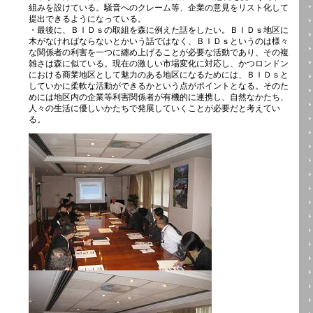
組みを設けている。騒音へのクレーム等、企業の意見をリスト化して
提出できるようになっている。
・最後に、ＢＩＤｓの取組を森に例えた話をしたい。ＢＩＤｓ地区に
木がなければならないとかいう話ではなく、ＢＩＤｓというのは様々
な関係者の利害を一つに纏め上げることが必要な活動であり、その複
雑さは森に似ている。現在の激しい市場変化に対応し、かつロンドン
における商業地区として魅力のある地区になるためには、ＢＩＤｓと
していかに柔軟な活動ができるかという点がポイントとなる。そのた
めには地区内の企業等利害関係者が有機的に連携し、自然なかたち、
人々の生活に優しいかたちで発展していくことが必要だと考えてい
る。