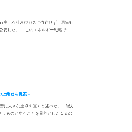
うに石炭、石油及びガスに依存せず、温室効
を公表した。 このエネルギー戦略で
の上乗せを提案－
の改善に大きな重点を置くと述べた。「能力
合うものとすることを目的とした１９の