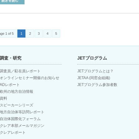
ge 1 of 5
1
2
3
4
5
調査・研究
JETプログラム
調査員／駐在員レポート
JETプログラムとは？
オンラインセミナー開催のお知らせ
JETAA (同窓会組織)
ADレポート
JETプログラム参加者数
欧州の地方自治情報
資料
スピーカーシリーズ
地方自治体等訪問レポート
自治体国際化フォーラム
クレア本部メールマガジン
クレアレポート