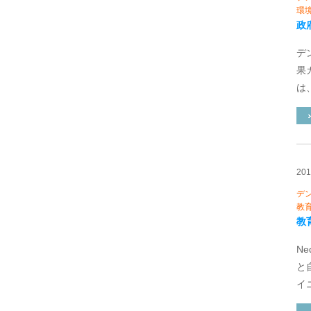
環
政
デ
果
は、
20
デ
教
教
N
と
イニ