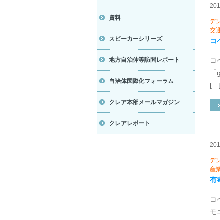
20
資料
デ
交
スピーカーシリーズ
コ
地方自治体等訪問レポート
コ
「
自治体国際化フォーラム
[…
クレア本部メールマガジン
クレアレポート
20
デ
産
有
コ
モ