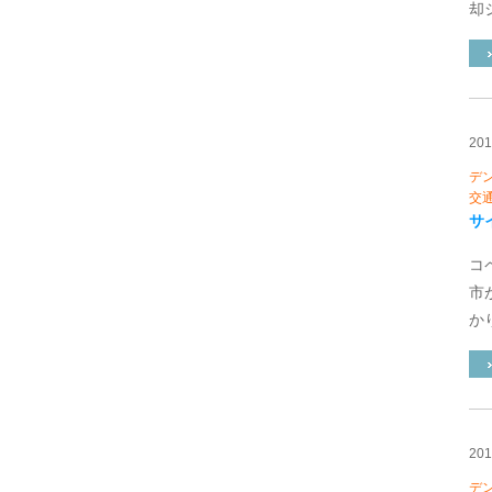
却
20
デ
交
サ
コ
市
か
20
デ