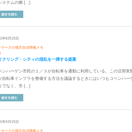
システムの燃 […]
11年6月15日
ンマークの地方自治情報メモ
通
イクリング・シティの混乱を一掃する提案
ペンハーゲン市民の１／３が自転車を通勤に利用している。この活用実
が自転車インフラを整備する方法を議論するときにはいつもコペンハー
りでなく、市 […]
11年4月15日
ンマークの地方自治情報メモ