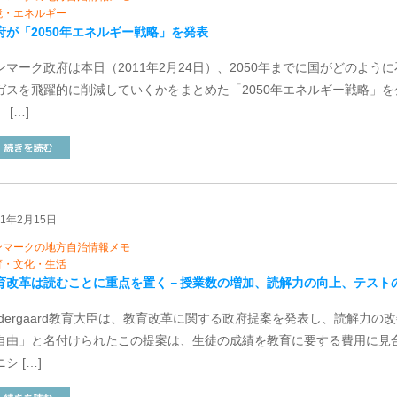
境・エネルギー
府が「2050年エネルギー戦略」を発表
ンマーク政府は本日（2011年2月24日）、2050年までに国がどのよ
ガスを飛躍的に削減していくかをまとめた「2050年エネルギー戦略」
 […]
11年2月15日
ンマークの地方自治情報メモ
育・文化・生活
育改革は読むことに重点を置く－授業数の増加、読解力の向上、テスト
edergaard教育大臣は、教育改革に関する政府提案を発表し、読解力
自由」と名付けられたこの提案は、生徒の成績を教育に要する費用に見
シ […]