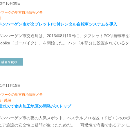
13年10月30日
ンマークの地方自治情報メモ
通
ペンハーゲン市がタブレットPC付レンタル自転車システムを導入
ペンハーゲン市交通局は、2013年8月16日に、タブレットPC付自転
gobike（ゴーバイク）」を開始した。 ハンドル部分に設置されているタ
]
11年11月15日
ンマークの地方自治情報メモ
業・経済
毒ガスで食肉加工地区の開発がストップ
ペンハーゲン市の夜の人気スポット、ベステルブロ地区コドビエンの未
ニア施設の安全性に疑問が生じたためだ。 可燃性で有毒であるアンモ